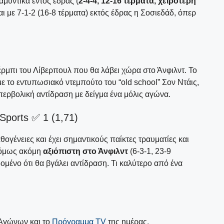
αμυντικά εντός έδρας (
2-4-4, 12-16 τέρματα, χειρότερη
και με 7-1-2 (16-8 τέρματα) εκτός έδρας η Σοσιεδάδ, όπερ
έρμπι του Λίβερπουλ που θα λάβει χώρα στο Άνφιλντ. Το
ε το εντυπωσιακό ντεμπούτο του “old school” Σον Ντάις,
ερβολική αντίδραση με δείγμα ένα μόλις αγώνα.
Sports ✅ 1 (1,71)
θογένειες και έχει σημαντικούς παίκτες τραυματίες και
 όμως ακόμη
αξιόπιστη στο Άνφιλντ
(6-3-1, 23-9
δομένο ότι θα βγάλει αντίδραση. Τι καλύτερο από ένα
Αγώνων και το
Πρόγραμμα TV
της ημέρας.