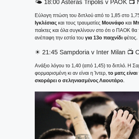
🌤 18:00 Asteras Tripolis v PAOK 📺 
Εύλογη πτώση του διπλού από το 1,85 στο 1,75 
Ιγκλέσιας
και τους τραυματίες
Μουνάφο
και
Μ
παίκτες και όλα συγκλίνουν στο ότι ο ΠΑΟΚ θα 
ανέπαφη την εστία του
για 13ο παιχνίδι
φέτος.
☀ 21:45 Sampdoria v Inter Milan 📺
Ανάξιο λόγου το 1,40 (από 1,45) το διπλό. Η Σ
φορμαρισμένη κι αν είναι η Ίντερ,
το ματς είναι
σκοράρει ο σεληνιασμένος Λαουτάρο
.