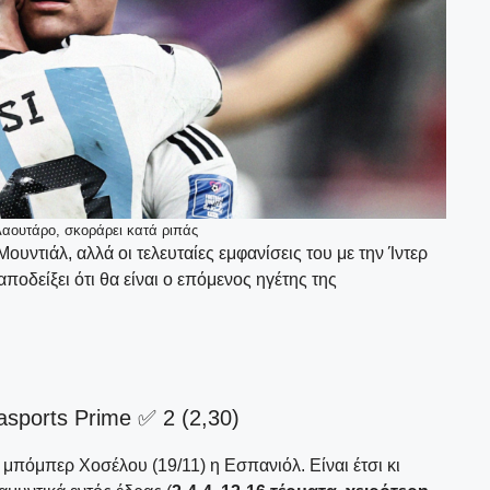
Λαουτάρο, σκοράρει κατά ριπάς
ουντιάλ, αλλά οι τελευταίες εμφανίσεις του με την Ίντερ
αποδείξει ότι θα είναι ο επόμενος ηγέτης της
sports Prime ✅ 2 (2,30)
 μπόμπερ Χοσέλου (19/11) η Εσπανιόλ. Είναι έτσι κι