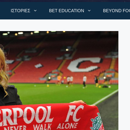
ΙΣΤΟΡΙΕΣ
BET EDUCATION
BEYOND FO