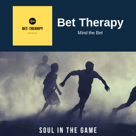
Bet Therapy
Mind the Bet