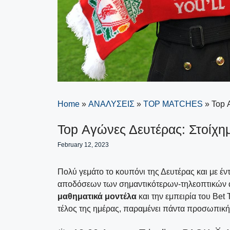
Home
»
ΑΝΑΛΥΣΕΙΣ
»
TOP MATCHES
»
Top 
Top Αγώνες Δευτέρας: Στοίχη
February 12, 2023
Πολύ γεμάτο το κουπόνι της Δευτέρας και με έ
αποδόσεων των σημαντικότερων-τηλεοπτικών 
μαθηματικά μοντέλα
και την εμπειρία του Bet 
τέλος της ημέρας, παραμένει πάντα προσωπικ