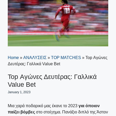
Home
»
ΑΝΑΛΥΣΕΙΣ
»
TOP MATCHES
»
Top Αγώνες
Δευτέρας: Γαλλικά Value Bet
Top Αγώνες Δευτέρας: Γαλλικά
Value Bet
January 1, 2023
Μια χαρά ποδαρικό μας έκανε το 2023
για όποιον
παίζει βόμβες
στο στοίχημα. Πανάξιο διπλό της Άστον