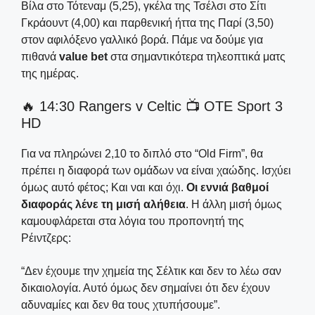
Βίλα στο Τότεναμ (5,25), γκέλα της Τσέλσι στο Σίτι
Γκράουντ (4,00) και παρθενική ήττα της Παρί (3,50)
στον αφιλόξενο γαλλικό βορά. Πάμε να δούμε για
πιθανά
value bet
στα σημαντικότερα τηλεοπτικά ματς
της ημέρας.
🔥 14:30 Rangers v Celtic 📺 OTE Sport 3
HD
Για να πληρώνει 2,10 το διπλό στο “Old Firm”, θα
πρέπει η διαφορά των ομάδων να είναι χαώδης. Ισχύει
όμως αυτό φέτος; Και ναι και όχι.
Οι εννιά βαθμοί
διαφοράς λένε τη μισή αλήθεια
. Η άλλη μισή όμως
καμουφλάρεται στα λόγια του προπονητή της
Ρέιντζερς:
“Δεν έχουμε την χημεία της Σέλτικ και δεν το λέω σαν
δικαιολογία. Αυτό όμως δεν σημαίνει ότι δεν έχουν
αδυναμίες και δεν θα τους χτυπήσουμε”.