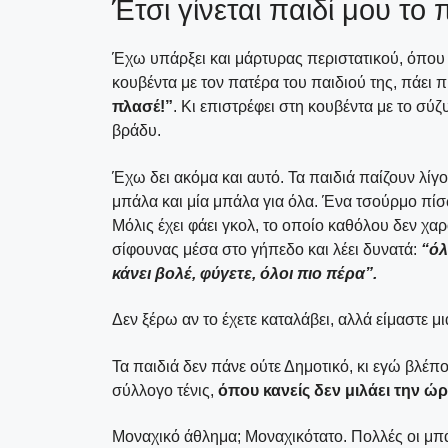
Έτσι γίνεται παιδί μου το 
Έχω υπάρξει και μάρτυρας περιστατικού, όπου 
κουβέντα με τον πατέρα του παιδιού της, πάει π
πλασέ!”
. Κι επιστρέφει στη κουβέντα με το σύζ
βράδυ.
Έχω δει ακόμα και αυτό. Τα παιδιά παίζουν λίγο
μπάλα και μία μπάλα για όλα. Ένα τσούρμο πίσω
Μόλις έχει φάει γκολ, το οποίο καθόλου δεν χαρ
σίφουνας μέσα στο γήπεδο και λέει δυνατά:
“όλ
κάνει βολέ, φύγετε, όλοι πιο πέρα”.
Δεν ξέρω αν το έχετε καταλάβει, αλλά είμαστε 
Τα παιδιά δεν πάνε ούτε Δημοτικό, κι εγώ βλέ
σύλλογο τένις,
όπου κανείς δεν μιλάει την ώρ
Μοναχικό άθλημα; Μοναχικότατο. Πολλές οι μπάλ