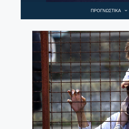
ΠΡΟΓΝΩΣΤΙΚΑ