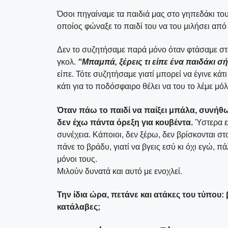
Όσοι πηγαίναμε τα παιδιά μας στο γηπεδάκι του
οποίος φώναξε το παιδί του να του μιλήσει από 
Δεν το συζητήσαμε παρά μόνο όταν φτάσαμε στο
γκολ.
“Μπαμπά, ξέρεις τι είπε ένα παιδάκι
είπε. Τότε συζητήσαμε γιατί μπορεί να έγινε κάτι
κάτι για το ποδόσφαιρο θέλει να του το λέμε μό
Όταν πάω το παιδί να παίξει μπάλα, συνήθως
δεν έχω πάντα όρεξη για κουβέντα.
Ύστερα επ
συνέχεια. Κάποιοι, δεν ξέρω, δεν βρίσκονται στο
πάνε το βράδυ, γιατί να βγεις εσύ κι όχι εγώ, πάλ
μόνοι τους.
Μιλούν δυνατά και αυτό με ενοχλεί.
Την ίδια ώρα, πετάνε και ατάκες του τύπου: 
κατάλαβες;