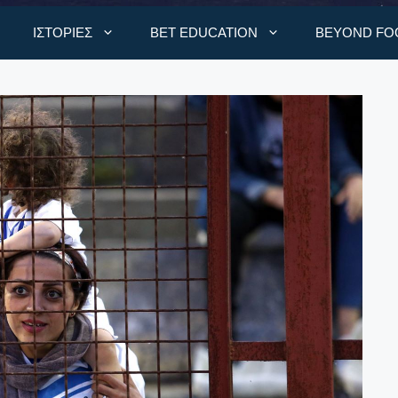
ΙΣΤΟΡΙΕΣ
BET EDUCATION
BEYOND FO