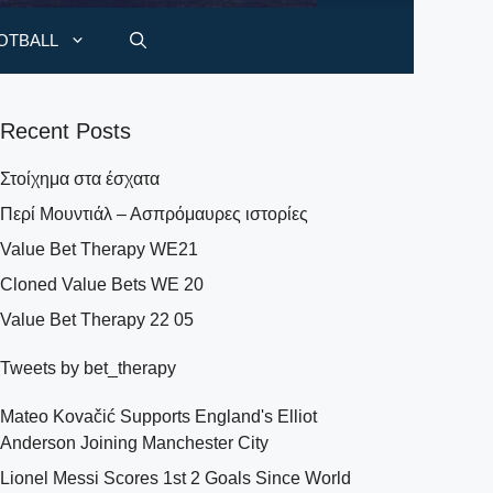
OTBALL
Recent Posts
Στοίχημα στα έσχατα
Περί Μουντιάλ – Ασπρόμαυρες ιστορίες
Value Bet Therapy WE21
Cloned Value Bets WE 20
Value Bet Therapy 22 05
Tweets by bet_therapy
Mateo Kovačić Supports England's Elliot
Anderson Joining Manchester City
Lionel Messi Scores 1st 2 Goals Since World