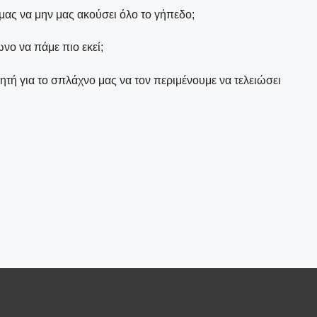
μας να μην μας ακούσει όλο το γήπεδο;
νο να πάμε πιο εκεί;
ή για το σπλάχνο μας να τον περιμένουμε να τελειώσει