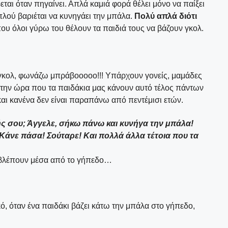
ρεται όταν πηγαίνει. Απλά καμιά φορά θέλει μόνο να παίξει
πλού βαριέται να κυνηγάει την μπάλα.
Πολύ απλά διότι
που όλοι γύρω του θέλουν τα παιδιά τους να βάζουν γκολ.
 γκολ, φωνάζω μπράβοοοοο!!! Υπάρχουν γονείς, μαμάδες
η την ώρα που τα παιδάκια μας κάνουν αυτό τέλος πάντων
ι κανένα δεν είναι παραπάνω από πεντέμισι ετών.
ής σου; Άγγελε, σήκω πάνω και κυνήγα την μπάλα!
 Κάνε πάσα! Σούταρε! Και πολλά άλλα τέτοια που τα
ας βλέπουν μέσα από το γήπεδο…
ό, όταν ένα παιδάκι βάζει κάτω την μπάλα στο γήπεδο,