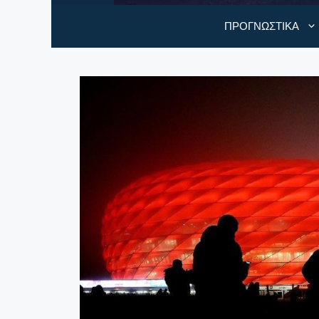
ΠΡΟΓΝΩΣΤΙΚΑ