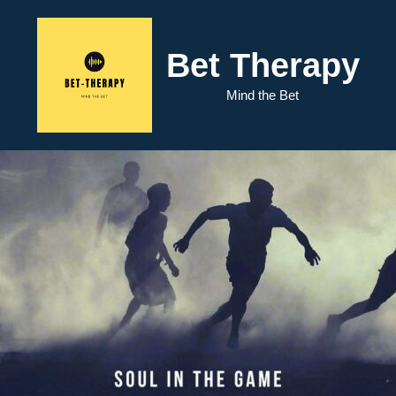
Bet Therapy
Mind the Bet