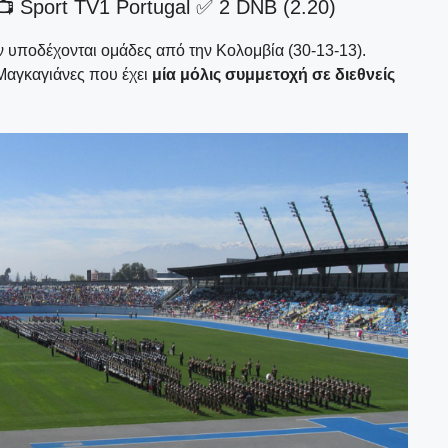
📺 Sport TV1 Portugal ✅ 2 DNB (2.20)
 υποδέχονται ομάδες από την Κολομβία (30-13-13).
 Μαγκαγιάνες που έχει
μία μόλις συμμετοχή σε διεθνείς