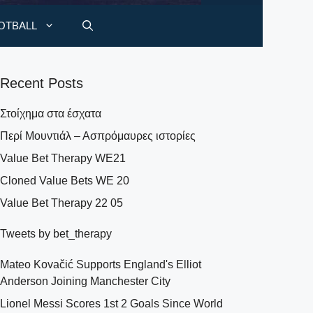
OTBALL
Recent Posts
Στοίχημα στα έσχατα
Περί Μουντιάλ – Ασπρόμαυρες ιστορίες
Value Bet Therapy WE21
Cloned Value Bets WE 20
Value Bet Therapy 22 05
Tweets by bet_therapy
Mateo Kovačić Supports England's Elliot
Anderson Joining Manchester City
Lionel Messi Scores 1st 2 Goals Since World