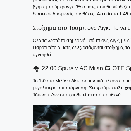
βγήκε μπούμερανγκ. Ένα ματς που θα κέρδιζε 
δώσει σε δυσμενείς συνθήκες.
Αστείο το 1.45
Στοίχημα στο Τσάμπιονς Λιγκ: Το valu
Όλα τα λεφτά το σημερινό Τσάμπιονς Λιγκ, με 
Παρότι τέτοια ματς δεν χρειάζονται στοίχημα, το
αγνοηθεί.
🌨 22:00 Spurs v AC Milan 📺 OTE S
Το 1-0 στο Μιλάνο δίνει σημαντικό πλεονέκτημα 
μεγαλύτερη αυταπάρνηση. Θεωρούμε
πολύ χα
Τότεναμ. Δεν στοιχειοθετείται από πουθενά.