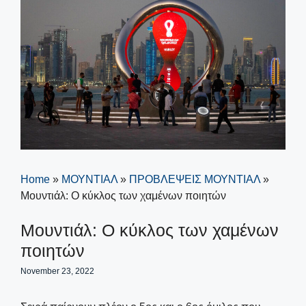
Home
»
ΜΟΥΝΤΙΑΛ
»
ΠΡΟΒΛΕΨΕΙΣ ΜΟΥΝΤΙΑΛ
»
Μουντιάλ: Ο κύκλος των χαμένων ποιητών
Μουντιάλ: Ο κύκλος των χαμένων
ποιητών
November 23, 2022