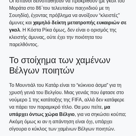
Οι Ισπανοί δεινοπάθησαν να προκριθούν (με γκολ του
Μοράτα στο 86΄του τελευταίου παιχνιδιού με τη
Σουηδία), έχοντας πρόβλημα να ανοίξουν “κλειστές”
άμυνες και
χαμηλό δείκτη μετατροπής ευκαιριών σε
γκολ
. Η Κόστα Ρίκα όμως, δεν είναι ο ορισμός της
κλειστής άμυνας, ούτε έχει την ποιότητα του
παρελθόντος.
Το στοίχημα των χαμένων
Βέλγων ποιητών
Το Μουντιάλ του Κατάρ είναι το “κύκνειο άσμα” για τη
χρυσή γενιά του Βελγίου. Μιας γενιάς που έφτασε στο
νούμερο 1 της κατάταξης της FIFA, αλλά δεν κατάφερε
να πάρει τον παραμικρό τίτλο. Θα μου πείτε,
μα
υπάρχει όντως χώρα Βέλγιο
, για να σηκώσει κούπα;
Ακόμη όμως κι αν η απάντηση είναι όχι, υπάρχει
σίγουρα ο κύκλος των χαμένων Βέλγων ποιητών.