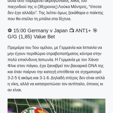
αλλά όσο παραμένει ακρογωνιαίος λίθος του
παιχνιδιού της ο (36χρονος) Λούκα Μόντριτς, “τίποτα
δεν έχει αλλάξει”. Της λείπει όμως ξεκάθαρα ο παίκτης
που θα στείλει τη μπάλα στα δίχτυα.
⚽ 15:00 Germany v Japan 📺 ANT1+ 🎯
G/G (1,85) Value Bet
Πρεμιέρα του 5ου ομίλου, με Γερμανία και Ισπανία να
μην έχουν περιθώριο στραβοπατήματος κόντρα στην
πολύ επικίνδυνη Ιαπωνία. Η Γερμανία με τον Χάνσι
Φλικ στον πάγκο, έχει ξαναβρεί τον βαυαρικό DNA της
και όταν παίρνει την κατοχή επιτίθεται σε σχηματισμό
3-2-5 ή ακόμη και 3-1-6. Δηλαδή στόχος δεν είναι απλά
η νίκη, αλλά να κατατροπώσει τον αντίπαλο, όποιος κι
αν είναι.