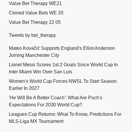
Value Bet Therapy WE21
Cloned Value Bets WE 20
Value Bet Therapy 22 05
Tweets by bet_therapy
Mateo Kovačić Supports England's Elliot Anderson
Joining Manchester City
Lionel Messi Scores 1st 2 Goals Since World Cup In
Inter Miami Win Over San Luis
Women's World Cup Forces NWSL To Start Season
Earlier In 2027
'He Will Be A Better Coach': What Are Poch's
Expectations For 2030 World Cup?
Leagues Cup Returns: What To Know, Predictions For
MLS-Liga MX Tournament