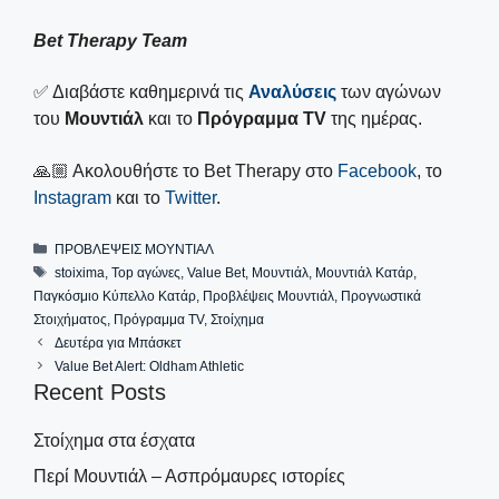
Bet Therapy Team
✅ Διαβάστε καθημερινά τις
Αναλύσεις
των αγώνων
του
Μουντιάλ
και το
Πρόγραμμα TV
της ημέρας.
🙏🏼 Ακολουθήστε το Bet Therapy στο
Facebook
, το
Instagram
και το
Twitter
.
Categories
ΠΡΟΒΛΕΨΕΙΣ ΜΟΥΝΤΙΑΛ
Tags
stoixima
,
Top αγώνες
,
Value Bet
,
Μουντιάλ
,
Μουντιάλ Κατάρ
,
Παγκόσμιο Κύπελλο Κατάρ
,
Προβλέψεις Μουντιάλ
,
Προγνωστικά
Στοιχήματος
,
Πρόγραμμα TV
,
Στοίχημα
Δευτέρα για Μπάσκετ
Value Bet Alert: Oldham Athletic
Recent Posts
Στοίχημα στα έσχατα
Περί Μουντιάλ – Ασπρόμαυρες ιστορίες