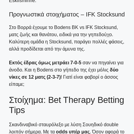
Eskilsminne.
Προγνωστικά στοιχήματος – IFK Stocksund
Στο Βορρά έχουμε το Bodens BK vs IFK Stocksund,
ματς ζωής και θανάτου, ειδικά για την γηπεδούχο.
Καλύτερη ομάδα η Stocksund, παράγει πολλές φάσεις,
αλλά προδίδεται από την άμυνα της.
Εκτός έδρας όμως μετράει 7-0-5
σαν να πηγαίνει για
άνοδο. Και η Bodens στο γήπεδο της έχει μόλις
δύο
νίκες σε 12 ματς (2-3-7)
! Γιατί είναι φαβορί ο άσσος
είπαμε;
Στοίχημα: Bet Therapy Betting
Tips
Σκανδιναβικό σταυρόλεξο με λύση Σουηδικό double
λοιπόν σήμερα. Με τα
odds υπέρ μας
. Όσον αφορά το