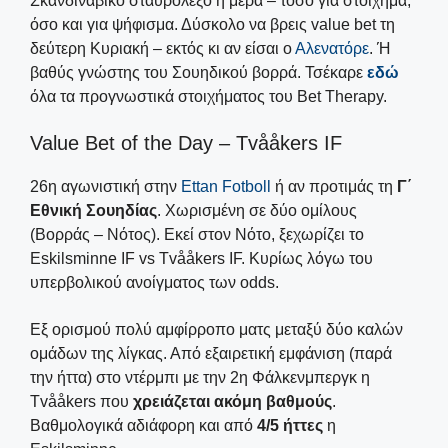
Σκανδιναβικό σταυρόλεξο η μέρα – τόσο για στοίχημα,
όσο και για ψήφισμα. Δύσκολο να βρεις value bet τη
δεύτερη Κυριακή – εκτός κι αν είσαι ο
Αλενατόρε
. Ή
βαθύς γνώστης του Σουηδικού βορρά. Τσέκαρε
εδώ
όλα τα προγνωστικά στοιχήματος του Bet Therapy.
Value Bet of the Day – Tvååkers IF
26η αγωνιστική στην
Ettan Fotboll
ή αν προτιμάς τη
Γ΄
Εθνική Σουηδίας
. Χωρισμένη σε δύο ομίλους
(Βορράς – Νότος). Εκεί στον Νότο, ξεχωρίζει το
Eskilsminne IF vs Tvååkers IF. Κυρίως λόγω του
υπερβολικού ανοίγματος των odds.
Εξ ορισμού πολύ αμφίρροπο ματς μεταξύ δύο καλών
ομάδων της λίγκας. Από εξαιρετική εμφάνιση (παρά
την ήττα) στο ντέρμπι με την 2η Φάλκενμπεργκ η
Tvååkers που
χρειάζεται ακόμη βαθμούς
.
Βαθμολογικά αδιάφορη και από
4/5 ήττες
η