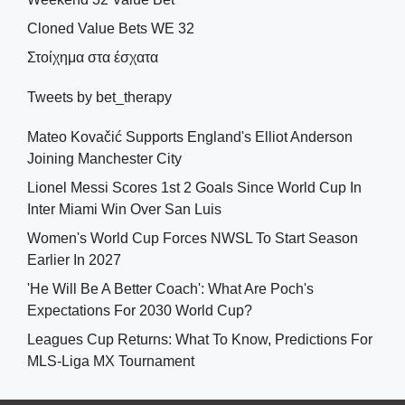
Cloned Value Bets WE 32
Στοίχημα στα έσχατα
Tweets by bet_therapy
Mateo Kovačić Supports England's Elliot Anderson
Joining Manchester City
Lionel Messi Scores 1st 2 Goals Since World Cup In
Inter Miami Win Over San Luis
Women's World Cup Forces NWSL To Start Season
Earlier In 2027
'He Will Be A Better Coach': What Are Poch's
Expectations For 2030 World Cup?
Leagues Cup Returns: What To Know, Predictions For
MLS-Liga MX Tournament