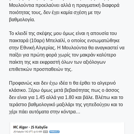
Μουλούντια προελαύνει αλλά η πραγματική διαφορά
ποιότητας τους, δεν έχει καμία σχέση με την
βαθμολογία.
Το κλειδί της σκέψης μου όμως είναι η απουσία του
παικταρά (10αρι) Μπελαϊλί, ο οποίος ενσωματώθηκε
στην Εθνική Αλγερίας. Η Μουλούντια θα αναγκαστεί να
παίξει για πρώτη φορά χωρίς τον μακράν καλύτερο
παίκτη της και εκφραστή όλων των αξιόλογων
επιθετικών προσπαθειών της.
Προφανώς και δεν έχω ιδέα τι θα έρθει το αλγερινό
κλάσικο. Ξέρω όμως μετά βεβαιότητας πως ο άσσος
δεν είναι για 1.45 αλλά για 1.80 και βάλε. Βλέπω και το
τεράστιο βαθμολογικό μαξιλάρι της γηπεδούχου και το
χέρι πάει αυτόματα στην κόντρα…