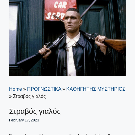
Home
»
ΠΡΟΓΝΩΣΤΙΚΑ
»
ΚΑΘΗΓΗΤΗΣ ΜΥΣΤΗΡΙΟΣ
»
Στραβός γιαλός
Στραβός γιαλός
February 17, 2023