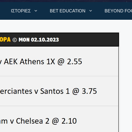
ΙΣΤΟΡΙΕΣ
BET EDUCATION
BEYOND FO