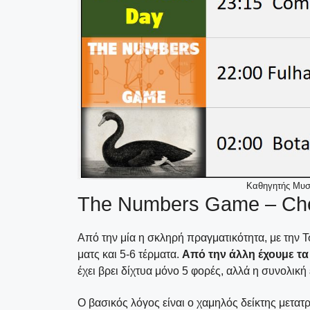
Καθηγητής Μυστ
The Numbers Game – Ch
Από την μία η σκληρή πραγματικότητα, με την Τσ
ματς και 5-6 τέρματα.
Από την άλλη έχουμε τα
έχει βρει δίχτυα μόνο 5 φορές, αλλά η συνολική ε
Ο βασικός λόγος είναι ο χαμηλός δείκτης μετατ