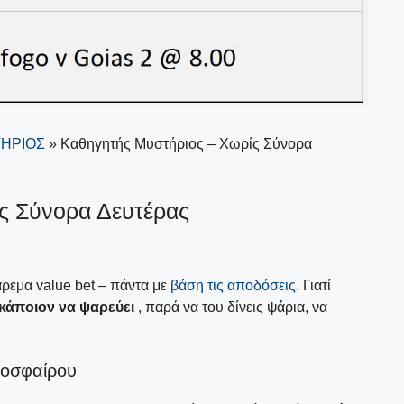
ΗΡΙΟΣ
»
Καθηγητής Μυστήριος – Χωρίς Σύνορα
ς Σύνορα Δευτέρας
άρεμα value bet – πάντα με
βάση τις αποδόσεις
. Γιατί
 κάποιον να ψαρεύει
, παρά να του δίνεις ψάρια, να
δοσφαίρου