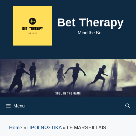
Skip
to
content
Bet Therapy
Mind the Bet
Menu
Home
»
ΠΡΟΓΝΩΣΤΙΚΑ
»
LE MARSEILLAIS