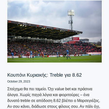
Κουπόνι Κυριακής: Treble για 8.62
October 29, 2023
Στοίχημα θα πει ταμείο. Όχι value bet και πράσινα
άλογα. Χωρίς παχιά λόγια και φιοριτούρες – ένα
δυνατό treble σε απόδοση 8.62 βλέπει ο Μαρσεγιέζος.
Αν σου κάνει, διάδωσε στους φίλους σου. Αν πάλι όχι,