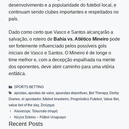
desenvolvimento e a popularidade do futebol local, e
continuam sendo clubes importantes e respeitados no
país.
Dado como certo que Vasco e Santos alcançarão a
salvação, o roteiro de
Bahia vs. Atlético Mineiro
pode
ser fortemente influenciado pelos possíveis gols
iniciais de Vasco e Santos. O Mineiro é de longe o
time melhor e, com a decepção espalhada na mente
dos oponentes, deve abrir caminho para uma vitória
enfática.
Categories
SPORTS BETTING
Tags
apostas
,
apostas de valor
,
apuestas deportivas
,
Bet Therapy
,
Derby
Diaries
,
el apostador
,
futebol brasileiro
,
Prognóstico Futebol
,
Value Bet
,
value bet of the day
,
Στοίχημα
Αλενατορε: Τελευταία στιγμή
Νύχτα Στάσου – Fútbol Uruguayo
Recent Posts