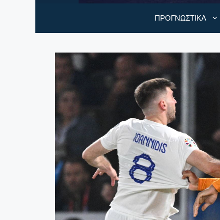
ΠΡΟΓΝΩΣΤΙΚΑ