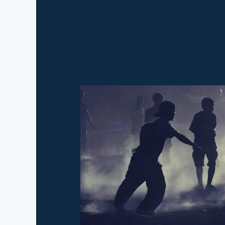
Skip
to
content