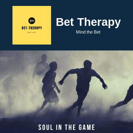
Bet Therapy
Mind the Bet