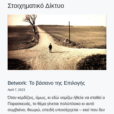
Στοιχηματικό Δίκτυο
Betwork: Το βάσανο της Επιλογής
April 7, 2023
Όταν κερδίζεις, όμως, κι εδώ νομίζω ήθελε να σταθεί ο
Παρασκευάς, το θέμα γίνεται πολύπλοκο κι αυτό
συμβαίνει, θεωρώ, επειδή υπεισέρχεται – εκεί που δεν