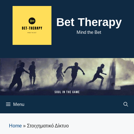
Skip
to
content
Bet Therapy
Mind the Bet
Menu
Home
»
Στοιχηματικό Δίκτυο