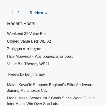
Page
Page
Page
1
2
…
5
Next
→
Recent Posts
Weekend 32 Value Bet
Cloned Value Bets WE 32
Στοίχημα στα έσχατα
Περί Μουντιάλ – Ασπρόμαυρες ιστορίες
Value Bet Therapy WE21
Tweets by bet_therapy
Mateo Kovačić Supports England's Elliot Anderson
Joining Manchester City
Lionel Messi Scores 1st 2 Goals Since World Cup In
Inter Miami Win Over San Luis