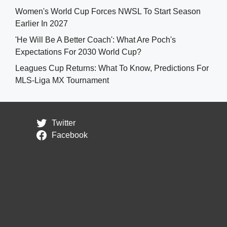
Women's World Cup Forces NWSL To Start Season
Earlier In 2027
'He Will Be A Better Coach': What Are Poch's
Expectations For 2030 World Cup?
Leagues Cup Returns: What To Know, Predictions For
MLS-Liga MX Tournament
Twitter
Facebook