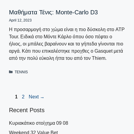
Μαθήματα Τένις: Monte-Carlo D3
April 12, 2023
Η προσαρμογή στο χώμα είναι η πιο δύσκολη στο ATP
Tour. Ειδικά στο Μόντε Κάρλο όπου όσο πέφτει ο
ήλιος, οι μπάλες βαραίνουν και τα γήπεδα γίνονται πιο
αργά. Κάτι που επικαλέστηκε προχθες ο Gasquet μετά
από την πολύ εύκολη ήττα του από τον Thiem.
Categories
TENNIS
Page
Page
1
2
Next
→
Recent Posts
Κυριακάτικο στοίχημα 09 08
Weekend 32 Value Bet