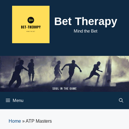
Skip
to
content
Bet Therapy
Mind the Bet
Menu
Home
»
ATP Masters