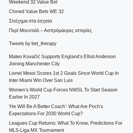
Weekend 32 Value Bet
Cloned Value Bets WE 32
Στοίχημα στα έσχατα
Περί Μουντιάλ – Ασπρόμαυρες ιστορίες
Tweets by bet_therapy
Mateo Kovačić Supports England's Elliot Anderson
Joining Manchester City
Lionel Messi Scores 1st 2 Goals Since World Cup In
Inter Miami Win Over San Luis
Women's World Cup Forces NWSL To Start Season
Earlier In 2027
'He Will Be A Better Coach': What Are Poch's
Expectations For 2030 World Cup?
Leagues Cup Returns: What To Know, Predictions For
MLS-Liga MX Tournament