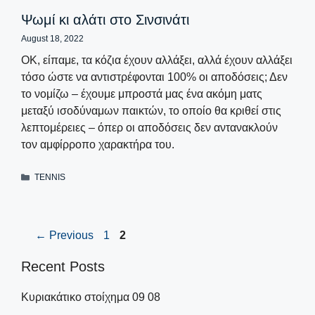
Ψωμί κι αλάτι στο Σινσινάτι
August 18, 2022
ΟΚ, είπαμε, τα κόζια έχουν αλλάξει, αλλά έχουν αλλάξει
τόσο ώστε να αντιστρέφονται 100% οι αποδόσεις; Δεν
το νομίζω – έχουμε μπροστά μας ένα ακόμη ματς
μεταξύ ισοδύναμων παικτών, το οποίο θα κριθεί στις
λεπτομέρειες – όπερ οι αποδόσεις δεν αντανακλούν
τον αμφίρροπο χαρακτήρα του.
Categories
TENNIS
Page
Page
←
Previous
1
2
Recent Posts
Κυριακάτικο στοίχημα 09 08