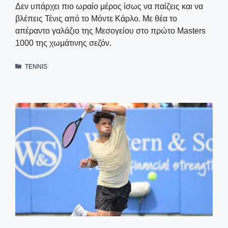
Δεν υπάρχει πιο ωραίο μέρος ίσως να παίζεις και να
βλέπεις Τένις από το Μόντε Κάρλο. Με θέα το
απέραντο γαλάζιο της Μεσογείου στο πρώτο Masters
1000 της χωμάτινης σεζόν.
Categories
TENNIS