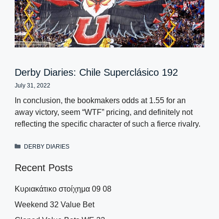
Derby Diaries: Chile Superclásico 192
July 31, 2022
In conclusion, the bookmakers odds at 1.55 for an
away victory, seem “WTF” pricing, and definitely not
reflecting the specific character of such a fierce rivalry.
Categories
DERBY DIARIES
Recent Posts
Κυριακάτικο στοίχημα 09 08
Weekend 32 Value Bet