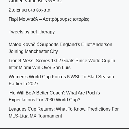
Cloned Value Bets WE 32
Στοίχημα στα έσχατα
Περί Μουντιάλ – Ασπρόμαυρες ιστορίες
Tweets by bet_therapy
Mateo Kovačić Supports England's Elliot Anderson
Joining Manchester City
Lionel Messi Scores 1st 2 Goals Since World Cup In
Inter Miami Win Over San Luis
Women's World Cup Forces NWSL To Start Season
Earlier In 2027
'He Will Be A Better Coach': What Are Poch's
Expectations For 2030 World Cup?
Leagues Cup Returns: What To Know, Predictions For
MLS-Liga MX Tournament