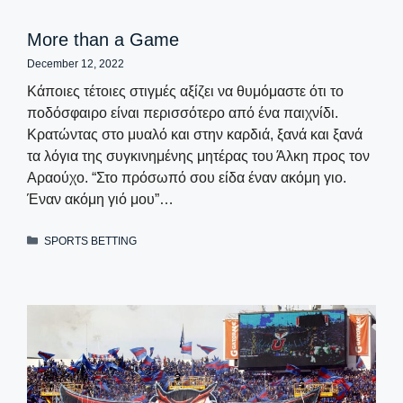
More than a Game
December 12, 2022
Κάποιες τέτοιες στιγμές αξίζει να θυμόμαστε ότι το
ποδόσφαιρο είναι περισσότερο από ένα παιχνίδι.
Κρατώντας στο μυαλό και στην καρδιά, ξανά και ξανά
τα λόγια της συγκινημένης μητέρας του Άλκη προς τον
Αραούχο. “Στο πρόσωπό σου είδα έναν ακόμη γιο.
Έναν ακόμη γιό μου”…
Categories
SPORTS BETTING