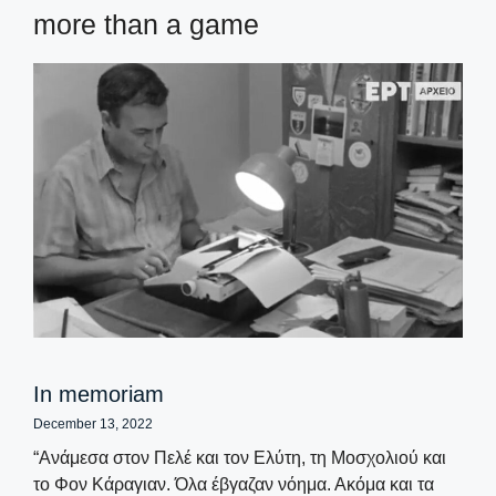
more than a game
In memoriam
December 13, 2022
“Ανάμεσα στον Πελέ και τον Ελύτη, τη Μοσχολιού και
το Φον Κάραγιαν. Όλα έβγαζαν νόημα. Ακόμα και τα