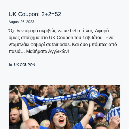
UK Coupon: 2+2=52
August 26, 2023
Όχι δεν αφορά ακριβώς value bet ο τίτλος. Αφορά
όμως στοίχημα στο UK Coupon του Σαββάτου. Ένα
νταμπλάκι φαβορί σε fair odds. Και δύο μπόμπες από
παλιά… Μαθήματα Αγγλικών!
Categories
UK COUPON