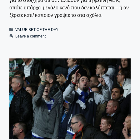
για το στοίχημα ότι ο… Ελίασον για τη φετινή ΑΕΚ,
οπότε υπάρχει μεγάλο κενό που δεν καλύπτεται – ή αν
ξέρετε κάτι/ κάποιον γράψτε το στα σχόλια.
Categories
VALUE BET OF THE DAY
Leave a comment