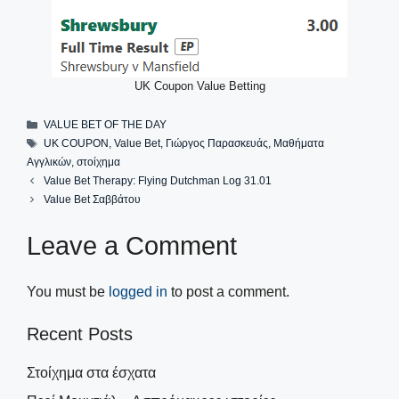
UK Coupon Value Betting
Categories
VALUE BET OF THE DAY
Tags
UK COUPON
,
Value Bet
,
Γιώργος Παρασκευάς
,
Μαθήματα
Αγγλικών
,
στοίχημα
Value Bet Therapy: Flying Dutchman Log 31.01
Value Bet Σαββάτου
Leave a Comment
You must be
logged in
to post a comment.
Recent Posts
Στοίχημα στα έσχατα