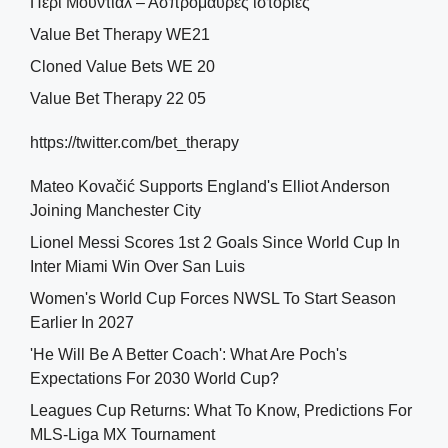
Περί Μουντιάλ – Ασπρόμαυρες ιστορίες
Value Bet Therapy WE21
Cloned Value Bets WE 20
Value Bet Therapy 22 05
https://twitter.com/bet_therapy
Mateo Kovačić Supports England's Elliot Anderson
Joining Manchester City
Lionel Messi Scores 1st 2 Goals Since World Cup In
Inter Miami Win Over San Luis
Women's World Cup Forces NWSL To Start Season
Earlier In 2027
'He Will Be A Better Coach': What Are Poch's
Expectations For 2030 World Cup?
Leagues Cup Returns: What To Know, Predictions For
MLS-Liga MX Tournament