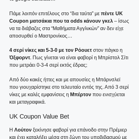
Πάμε λοιπόν επιτέλους στο “δια ταύτα” με
πέντε UK
Coupon ματσάκια που τα odds κάνουν γκελ
– ίσως
να τα διάβαζες στα “Μαθήματα Αγγλικών” αν δεν είχε
αποσυρθεί ο Μαστρονίκος…
4 σερί νίκες και 5-3-0 με τον Ρόουετ
στον πάγκο η
Όξφορντ
. Πως γίνεται να είναι φαβορί η Μπρίστολ Σίτι
που μετράει 0-3-4 σερί εκτός έδρας;
Από δύο κακές ήττες και με απουσίες η Μπάρνσλεϊ
που γιουχαρίστηκε στο τελευταίο εντός της. Από 3 σερί
νίκες με καλές εμφανίσεις η
Μπέρτον
που ενισχύεται
και μεταγραφικά.
UK Coupon Value Bet
H
Λούτον
ξεκίνησε φαβορί για επάνοδο στην Πρέμιερ
και έχει καταλήξει μέσα στη ζώνη του υποβιβασμού με