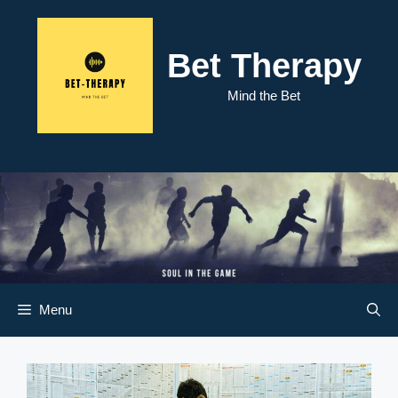
Skip
to
content
Bet Therapy
Mind the Bet
Menu