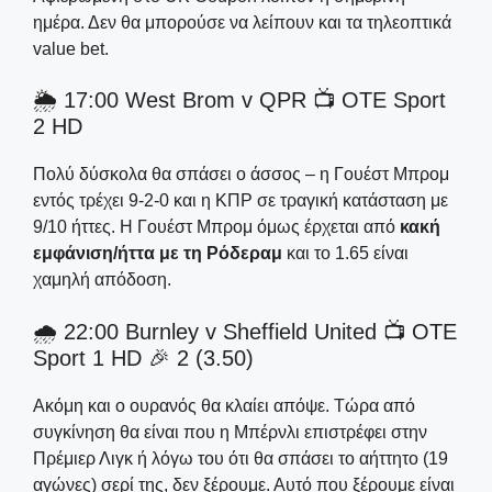
ημέρα. Δεν θα μπορούσε να λείπουν και τα τηλεοπτικά
value bet.
🌦 17:00 West Brom v QPR 📺 OTE Sport
2 HD
Πολύ δύσκολα θα σπάσει ο άσσος – η Γουέστ Μπρομ
εντός τρέχει 9-2-0 και η ΚΠΡ σε τραγική κατάσταση με
9/10 ήττες. Η Γουέστ Μπρομ όμως έρχεται από
κακή
εμφάνιση/ήττα με τη Ρόδεραμ
και το 1.65 είναι
χαμηλή απόδοση.
🌧 22:00 Burnley v Sheffield United 📺 OTE
Sport 1 HD 🎉 2 (3.50)
Ακόμη και ο ουρανός θα κλαίει απόψε. Τώρα από
συγκίνηση θα είναι που η Μπέρνλι επιστρέφει στην
Πρέμιερ Λιγκ ή λόγω του ότι θα σπάσει το αήττητο (19
αγώνες) σερί της, δεν ξέρουμε. Αυτό που ξέρουμε είναι