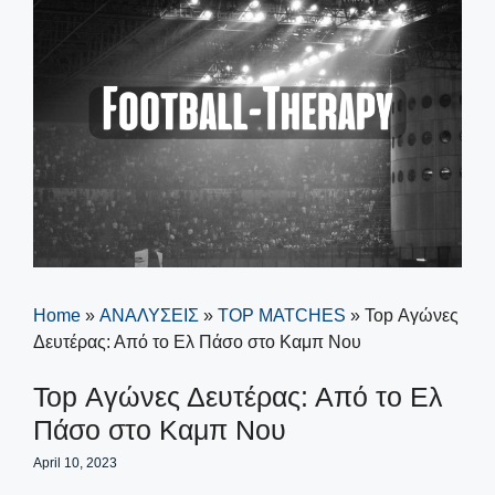
Home
»
ΑΝΑΛΥΣΕΙΣ
»
TOP MATCHES
»
Top Αγώνες
Δευτέρας: Από το Ελ Πάσο στο Καμπ Νου
Top Αγώνες Δευτέρας: Από το Ελ
Πάσο στο Καμπ Νου
April 10, 2023