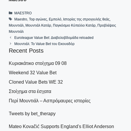
Categories
MAESTRO
Tags
Maestro
,
Top αγώνες
,
Εμπολό
,
Ιστορίες της στρογγυλής θεάς
,
Μουντιάλ
,
Μουντιάλ Κατάρ
,
Παγκόσμιο Κύπελλο Κατάρ
,
Προβλέψεις
Μουντιάλ
Euroleague Value Bet: Διαβολοβδομάδα reloaded
Μουντιάλ: Το Value Bet του Εκουαδόρ
Recent Posts
Κυριακάτικο στοίχημα 09 08
Weekend 32 Value Bet
Cloned Value Bets WE 32
Στοίχημα στα έσχατα
Περί Μουντιάλ – Ασπρόμαυρες ιστορίες
Tweets by bet_therapy
Mateo Kovačić Supports England's Elliot Anderson