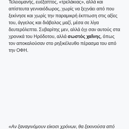
Τελειομανής, ευέξαπτος, «τρελάκιας», αλλά και
απίστευτα γενναιόδωρος, χωρίς να ξεχνάει από που
ξεκίνησε και χωρίς την παραμικρή έκπτωση στις αξίες
του, άγγελος και διάβολος μαζί, μέσα σε λίγα
δευτερόλεπτα. Συβαρίτης μεν, αλλά όχι σαν αυτούς στα
χρονικά του Ηρόδοτου, αλλά
σωστός χαΐνης
, όπως
τον αποκαλούσαν στο ρηξικέλευθο πέρασμα του από
την ΟΦΗ.
«Αν ξαναγινόμουν είκοσι χρόνων, θα ξεκινούσα από