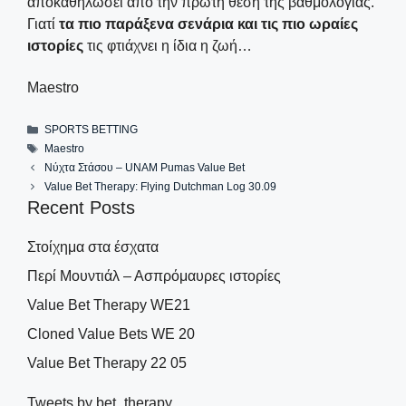
αποκαθηλώσει από την πρώτη θέση της βαθμολογίας.
Γιατί
τα πιο παράξενα σενάρια και τις πιο ωραίες
ιστορίες
τις φτιάχνει η ίδια η ζωή…
Maestro
Categories
SPORTS BETTING
Tags
Maestro
Νύχτα Στάσου – UNAM Pumas Value Bet
Value Bet Therapy: Flying Dutchman Log 30.09
Recent Posts
Στοίχημα στα έσχατα
Περί Μουντιάλ – Ασπρόμαυρες ιστορίες
Value Bet Therapy WE21
Cloned Value Bets WE 20
Value Bet Therapy 22 05
Tweets by bet_therapy