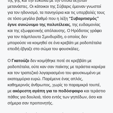
της γης και την ευκολία με την οποία δεχόταν
μετανάστες. Οι κάτοικοι της Σύβαρις έμειναν γνωστοί
για τον ηδονισμό, τα πανηγύρια και τις υπερβολές τους
σε τόσο μεγάλο βαθμό που η λέξη
“Συβαριτισμός”
έγινε συνώνυμο της πολυτέλειας
, της ευδαιμονίας
και της εξωφρενικής απόλαυσης. Ο Ηρόδοτος γράφει
για τον πάμπλουτο Σμινδυρίδη, ο οποίος δεν
μπορούσε να κοιμηθεί σε ένα κρεβάτι με ροδοπέταλα
επειδή έβγαζε στο σώμα του φουσκάλες.
Ο
Γκατούζο
δεν κοιμήθηκε ποτέ σε κρεββάτι με
ροδοπέταλα, ούτε καν σαν παίκτης με τεράστια καριέρα
και τον τραπεζικό λογαριασμένο του φουσκωμένο με
εκατομμύρια ευρώ. Παρέμεινε ένας απλός,
καθημερινός άνθρωπος, χωρίς το παραμικρό τουπέ,
με
ακόρεστη αγάπη για το ποδόσφαιρο
και τεράστιο
πάθος για δουλειά, τόσο εντός των γηπέδων, όσο και
σήμερα σαν προπονητής.