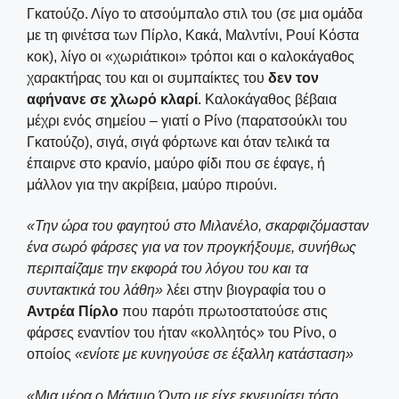
Γκατούζο. Λίγο το ατσούμπαλο στιλ του (σε μια ομάδα
με τη φινέτσα των Πίρλο, Κακά, Μαλντίνι, Ρουί Κόστα
κοκ), λίγο οι «χωριάτικοι» τρόποι και ο καλοκάγαθος
χαρακτήρας του και οι συμπαίκτες του
δεν τον
αφήνανε σε χλωρό κλαρί
. Καλοκάγαθος βέβαια
μέχρι ενός σημείου – γιατί ο Ρίνο (παρατσούκλι του
Γκατούζο), σιγά, σιγά φόρτωνε και όταν τελικά τα
έπαιρνε στο κρανίο, μαύρο φίδι που σε έφαγε, ή
μάλλον για την ακρίβεια, μαύρο πιρούνι.
«Την ώρα του φαγητού στο Μιλανέλο, σκαρφιζόμασταν
ένα σωρό φάρσες για να τον προγκήξουμε, συνήθως
περιπαίζαμε την εκφορά του λόγου του και τα
συντακτικά του λάθη»
λέει στην βιογραφία του ο
Αντρέα Πίρλο
που παρότι πρωτοστατούσε στις
φάρσες εναντίον του ήταν «κολλητός» του Ρίνο, ο
οποίος
«ενίοτε με κυνηγούσε σε έξαλλη κατάσταση»
«Μια μέρα ο Μάσιμο Όντο με είχε εκνευρίσει τόσο