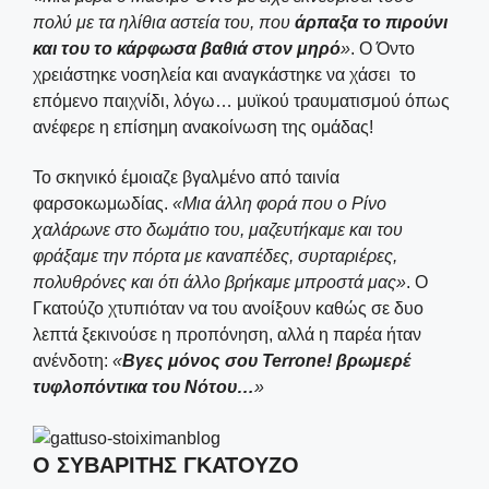
πολύ με τα ηλίθια αστεία του, που
άρπαξα το πιρούνι
και του το κάρφωσα βαθιά στον μηρό
»
. Ο Όντο
χρειάστηκε νοσηλεία και αναγκάστηκε να χάσει το
επόμενο παιχνίδι, λόγω… μυϊκού τραυματισμού όπως
ανέφερε η επίσημη ανακοίνωση της ομάδας!
Το σκηνικό έμοιαζε βγαλμένο από ταινία
φαρσοκωμωδίας.
«Μια άλλη φορά που ο Ρίνο
χαλάρωνε στο δωμάτιο του, μαζευτήκαμε και του
φράξαμε την πόρτα με καναπέδες, συρταριέρες,
πολυθρόνες και ότι άλλο βρήκαμε μπροστά μας»
. Ο
Γκατούζο χτυπιόταν να του ανοίξουν καθώς σε δυο
λεπτά ξεκινούσε η προπόνηση, αλλά η παρέα ήταν
ανένδοτη:
«
Βγες μόνος σου Terrone! βρωμερέ
τυφλοπόντικα του Νότου…
»
Ο ΣΥΒΑΡΙΤΗΣ ΓΚΑΤΟΥΖΟ