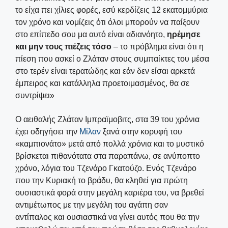
το είχα πει χίλιες φορές, εσύ κερδίζεις 12 εκατομμύρια
τον χρόνο και νομίζεις ότι όλοι μπορούν να παίξουν
στο επίπεδο σου μα αυτό είναι αδιανόητο,
ηρέμησε
και μην τους πιέζεις τόσο
– το πρόβλημα είναι ότι η
πίεση που ασκεί ο Ζλάταν στους συμπαίκτες του μέσα
στο τερέν είναι τερατώδης και εάν δεν είσαι αρκετά
έμπειρος και κατάλληλα προετοιμασμένος, θα σε
συντρίψει»
Ο αειθαλής Ζλάταν Ιμπραϊμοβιτς, στα 39 του χρόνια
έχει οδηγήσει την
Μίλαν
ξανά στην κορυφή του
«καμπιονάτο» μετά από πολλά χρόνια και το μυστικό
βρίσκεται πιθανότατα στα παραπάνω, σε ανύποπτο
χρόνο, λόγια του Τζενάρο Γκατούζο. Ενός Τζενάρο
που την Κυριακή το βράδυ, θα κληθεί για πρώτη
ουσιαστικά φορά στην μεγάλη καριέρα του, να βρεθεί
αντιμέτωπος με την μεγάλη του αγάπη σαν
αντίπαλος και ουσιαστικά να γίνει αυτός που θα την