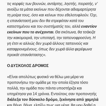
τις κορφές των βουνών, αντάρτης, ληστής, πειρατής, ν’
ανοίξω τα μάτια εκείνων που δέχονται αδιαμαρτύρητα
τη μοίρα τους, όσο και κείνων που εθελοτυφλούν. Όχι,
η επανάστασή μου δεν θα στρεφόταν κατά του
κατεστημένου και του συστήματός του, αλλά
εναντίον
εκείνων που το ανέχονται
. Θα σκότωνα, θα τσάκιζα
την κακομοιριά, την υποταγή, την ταπεινοφροσύνη. Η
γη έτσι κι αλλιώς δεν χωρά άλλους ταπεινούς και
καταφρονεμένους, όπως δεν χωρά άλλα φερέφωνα
προκάτ επανάστασης».
Ο ΔΥΣΚΟΛΟΣ ΔΡΟΜΟΣ
«Είναι απολύτως φυσικό να θέλω μια μέρα να
προπονήσω την ομάδα με την οποία έζησα τόσο
πολλά, την ομάδα που πάντα υποστήριζα και
υπηρέτησα για 14 χρόνια. Εντούτοις σαν προπονητής
διάλεξα τον δύσκολο δρόμο, ξεκίνησα από χαμηλά
και βήμα, βήμα, ελπίζω πως μια μέρα, θα μου δοθεί η