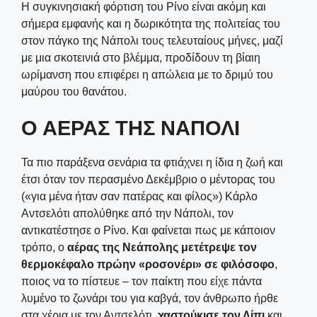
Η συγκινησιακή φόρτιση του Ρίνο είναι ακόμη και
σήμερα εμφανής και η δωρικότητα της πολιτείας του
στον πάγκο της Νάπολι τους τελευταίους μήνες, μαζί
με μια σκοτεινιά στο βλέμμα, προδίδουν τη βίαιη
ωρίμανση που επιφέρει η απώλεια με το δριμύ του
μαύρου του θανάτου.
Ο ΑΕΡΑΣ ΤΗΣ ΝΑΠΟΛΙ
Τα πιο παράξενα σενάρια τα φτιάχνει η ίδια η ζωή και
έτσι όταν τον περασμένο Δεκέμβριο ο μέντορας του
(«για μένα ήταν σαν πατέρας και φίλος») Κάρλο
Αντσελότι απολύθηκε από την Νάπολι, τον
αντικατέστησε ο Ρίνο. Και φαίνεται πως με κάποιον
τρόπο, ο
αέρας της Νεάπολης μετέτρεψε τον
θερμοκέφαλο πρώην «ροσονέρι» σε φιλόσοφο
,
ποιος να το πίστευε – τον παίκτη που είχε πάντα
λυμένο το ζωνάρι του για καβγά, τον άνθρωπο ήρθε
στα χέρια με τον Αντσελότι,
χαστούκισε τον Λίπι
και