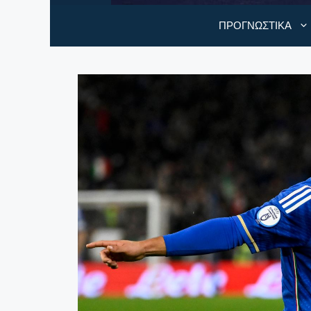
ΠΡΟΓΝΩΣΤΙΚΑ