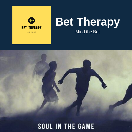
Bet Therapy
Mind the Bet