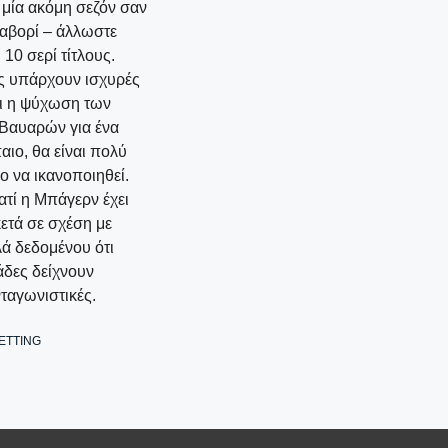
α μία ακόμη σεζόν σαν
αβορί – άλλωστε
 10 σερί τίτλους.
ς υπάρχουν ισχυρές
τι η ψύχωση των
Βαυαρών για ένα
αιο, θα είναι πολύ
ο να ικανοποιηθεί.
ατί η Μπάγερν έχει
κετά σε σχέση με
λά δεδομένου ότι
άδες δείχνουν
νταγωνιστικές.
ETTING