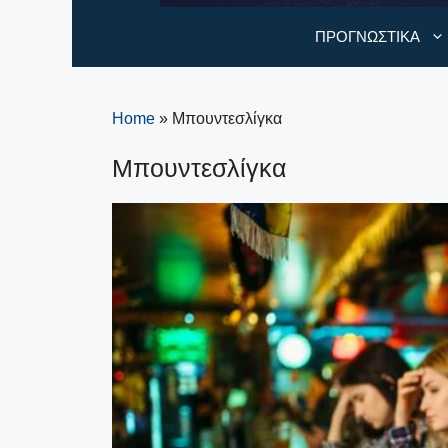
ΠΡΟΓΝΩΣΤΙΚΑ
Home
»
Μπουντεσλίγκα
Μπουντεσλίγκα