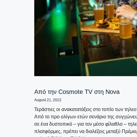
Από την Cosmote TV στη Nova
August 21, 2022
Τεράστιες οι ανακατατάξεις στο τοπίο των τηλε
Από το προ ολίγων ετών σενάριο της συγχώνευ
σε ένα δυστοπικό – για τον μέσο φίλαθλο – τηλ
πλατφόρμες, πρέπει να διαλέξεις μεταξύ Πρέμιε