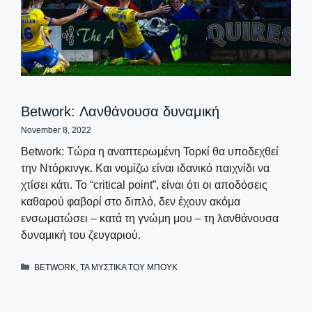
Betwork: Λανθάνουσα δυναμική
November 8, 2022
Betwork: Τώρα η αναπτερωμένη Τορκί θα υποδεχθεί
την Ντόρκινγκ. Και νομίζω είναι ιδανικό παιχνίδι να
χτίσει κάτι. Το “critical point”, είναι ότι οι αποδόσεις
καθαρού φαβορί στο διπλό, δεν έχουν ακόμα
ενσωματώσει – κατά τη γνώμη μου – τη λανθάνουσα
δυναμική του ζευγαριού.
Categories
BETWORK
,
ΤΑ ΜΥΣΤΙΚΑ ΤΟΥ ΜΠΟΥΚ