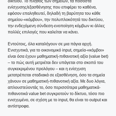
δικτύου. Το πλήθος των σημείων, τα ποσοστά
ενίσχυσης/εξασθένησης που επιφέρει το καθένα,
εφόσον επαληθευτεί, δηλαδή τη βαρύτητα του κάθε
σημείου-«κόμβου», την πολυπλοκότητά του δικτύου,
την ενδεχόμενη σύνδεση-ενοποίηση κόμβων κι άλλες
πολλές επιλογές που καλείται να κάνει.
Εντούτοις, όλα καταλήγουν σε μια πάγια αρχή.
Ενισχυτικά, για το οικονομικό input, σημεία-«κόμβοι»
είναι όσα έχουν μαθηματική-πιθανοτική αξία (value bet)
– το πώς αυτή μετριέται δεν υπάγεται στο σκοπό του
συγκεκριμένου προλόγου – και η ενίσχυση
μετατρέπεται σταδιακά σε εξασθένηση, όσο τα σημεία
χάνουν σε μαθηματική-πιθανοτική αξία. Με δυο λόγια,
απλουστεύοντάς το, όσο περισσότερα μαθηματικά-
πιθανοτικά value bet συγκροτούν το δίκτυο, τόσο πιο
ενισχυμένο, σε σχέση με το input, θα είναι το output και
αντίστροφα.