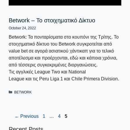
Betwork – Το στοιχηματικό Δίκτυο
October 24, 2022
Betwork: Τα πονταρίσματα στο κουπόνι της Τρίτης. Το
στοιχηματικό δίκτυο του Betwork συγκροτείται από
value bet σε αγορά ασιατικού χάντικαπ για το τελικό
αποτέλεσμα και προέρχονται, εδώ και κάποια χρόνια,
από τέσσερις συγκεκριμένες διοργανώσεις.
Τις αγγλικές League Two και National
League και τις Peru Liga 1 και Chile Primera Division.
Categories
BETWORK
Page
Page
Page
←
Previous
1
…
4
5
Recent Posts