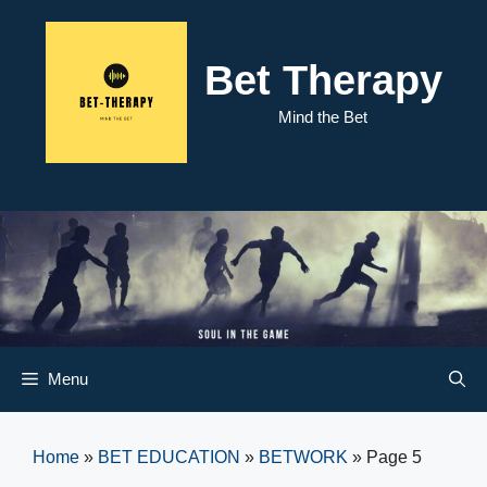
Skip
to
content
Bet Therapy
Mind the Bet
Menu
Home
»
BET EDUCATION
»
BETWORK
»
Page 5