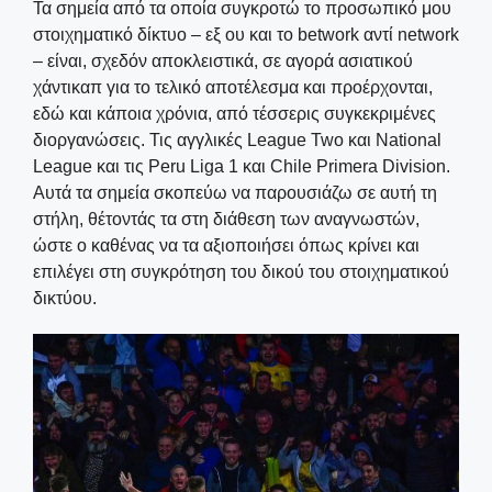
Τα σημεία από τα οποία συγκροτώ το προσωπικό μου
στοιχηματικό δίκτυο – εξ ου και το betwork αντί network
– είναι, σχεδόν αποκλειστικά, σε αγορά ασιατικού
χάντικαπ για το τελικό αποτέλεσμα και προέρχονται,
εδώ και κάποια χρόνια, από τέσσερις συγκεκριμένες
διοργανώσεις. Τις αγγλικές League Two και National
League και τις Peru Liga 1 και Chile Primera Division.
Αυτά τα σημεία σκοπεύω να παρουσιάζω σε αυτή τη
στήλη, θέτοντάς τα στη διάθεση των αναγνωστών,
ώστε ο καθένας να τα αξιοποιήσει όπως κρίνει και
επιλέγει στη συγκρότηση του δικού του στοιχηματικού
δικτύου.