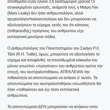
αποθέματα είχαν ηλικία 3,6 εκατομμύρια χρόνια! Οι
συγκεκριμένοι ερευνητές, ανάμεσά τους η Μαίρη Λίκι
(Mary Leaky) δεν ήταν ανθρωπολόγοι, αλλά
αρχαιολόγοι/παλαιοντολόγοι και δεν μπορούσαν να
αξιολογήσουν το εύρημα, εκτός του ότι κάποιος
(πιθηκοειδής) πρόγονος του ανθρώπου είχε
εκπληκτικά μοντέρνα πόδια.
Ο ανθρωπολόγος του Πανεπιστημίου του Σικάγο Ρ.Χ.
Τάτλ (R.H. Tuttle), όμως, μπορούσε να αξιολογήσει το
εύρημα και απεφάνθη: τα απολιθωμένα κόκκαλα του
μόνου γνωστού «προγόνου» του ανθρώπου εκείνη την
εποχή, του αυστραλοπιθήκου, ΑΠΕΚΛΕΙΑΝ την
πιθανότητα τα αποτυπώματα να ανήκαν σ’ αυτόν. Τα
αποτυπώματα του αυστραλοπιθήκου οπωσδήποτε θα
ήταν «πιθηκίσια» και όχι τόσο εκπληκτικά
ανθρώπινα.
Τα αποτυπώματα ΔΕΝ μπορούσαν να ανήκουν στον