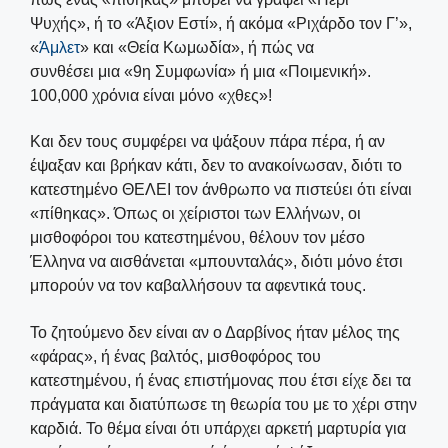
Ψυχής», ή το «Άξιον Εστί», ή ακόμα «Ριχάρδο τον Γ’»,
«
Άμλετ
» και «Θεία Κωμωδία», ή πώς να
συνθέσει μια «9η Συμφωνία» ή μια «Ποιμενική».
100,000 χρόνια είναι μόνο «χθες»!
Και δεν τους συμφέρει να ψάξουν πάρα πέρα, ή αν
έψαξαν και βρήκαν κάτι, δεν το ανακοίνωσαν, διότι το
κατεστημένο ΘΕΛΕΙ τον άνθρωπο να πιστεύει ότι είναι
«πίθηκας». Όπως οι χείριστοι των Ελλήνων, οι
μισθοφόροι του κατεστημένου, θέλουν τον μέσο
Έλληνα να αισθάνεται «μπουνταλάς», διότι μόνο έτσι
μπορούν να τον καβαλλήσουν τα αφεντικά τους.
Το ζητούμενο δεν είναι αν ο Δαρβίνος ήταν μέλος της
«φάρας», ή ένας βαλτός, μισθοφόρος του
κατεστημένου, ή ένας επιστήμονας που έτσι είχε δει τα
πράγματα και διατύπωσε τη θεωρία του με το χέρι στην
καρδιά. Το θέμα είναι ότι υπάρχει αρκετή μαρτυρία για