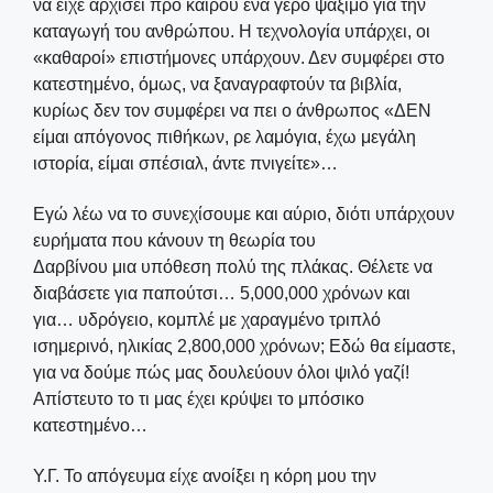
να είχε αρχίσει προ καιρού ένα γερό ψάξιμο για την
καταγωγή του ανθρώπου. Η τεχνολογία υπάρχει, οι
«καθαροί» επιστήμονες υπάρχουν. Δεν συμφέρει στο
κατεστημένο, όμως, να ξαναγραφτούν τα βιβλία,
κυρίως δεν τον συμφέρει να πει ο άνθρωπος «ΔΕΝ
είμαι απόγονος πιθήκων, ρε λαμόγια, έχω μεγάλη
ιστορία, είμαι σπέσιαλ, άντε πνιγείτε»…
Εγώ λέω να το συνεχίσουμε και αύριο, διότι υπάρχουν
ευρήματα που κάνουν τη θεωρία του
Δαρβίνου μια υπόθεση πολύ της πλάκας. Θέλετε να
διαβάσετε για παπούτσι… 5,000,000 χρόνων και
για… υδρόγειο, κομπλέ με χαραγμένο τριπλό
ισημερινό, ηλικίας 2,800,000 χρόνων; Εδώ θα είμαστε,
για να δούμε πώς μας δουλεύουν όλοι ψιλό γαζί!
Απίστευτο το τι μας έχει κρύψει το μπόσικο
κατεστημένο…
Υ.Γ. Το απόγευμα είχε ανοίξει η κόρη μου την