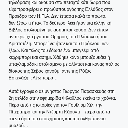
τηλεόραση και άκουσα στα πεταχτά κάτι δώρα που
είχε προσφέρει ο πρωθυπουργός της Ελλάδος στον
Πρόεδρο των Η.Π.Α. Δεν έπιασα καλά το πρώτο,
δεν ξέρω τι ήταν. Το δεύτερο, λέει ήταν μια ελληνική
Βίβλος στολισμένη με ασήμι και χρυσό. Δεν είπαν
αν περιείχε έργα του Ομήρου, του Πλάτωνα ή του
Αριστοτέλη. Μπορεί να ήταν και του Πρόκλου, δεν
ξέρω. Και τέλος του έδωσε ένα μπεγλέρι από
κεχριμπάρι και ασήμι. Χάθηκε κάνα μπουζουκάκι ή
μπαγλαμαδάκι στολισμένο με φλίντισι και κάνας παλιός
δίσκος της Σεβάς χανούμ, άντε της Ρόζας
Εσκενάζη;;; Λέω τώρα…
Αυτά έγραφε ο αείμνηστος Γιώργος Παρασκευάς στη
2η σελίδα στην εφημερίδα Φίλαθλος εκείνα τα χρόνια.
Πέρα από τις ιστορίες για τον Γουίλιαμ Χιλ, την
Πίτερμπρο και την Ντέρμπι Κάουντι – πέρα από τα
στενά όρια του στοιχήματος και του ανθρώπινου
μυαλού…