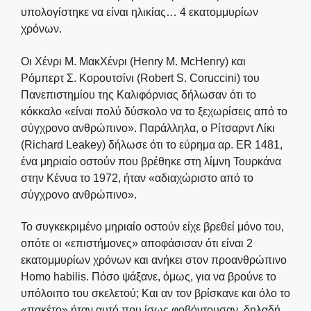
υπολογίστηκε να είναι ηλικίας… 4 εκατομμυρίων
χρόνων.
Οι Χένρι Μ. ΜακΧένρι (Henry M. McHenry) και
Ρόμπερτ Σ. Κορουτσίνι (Robert S. Coruccini) του
Πανεπιστημίου της Καλιφόρνιας δήλωσαν ότι το
κόκκαλο «είναι πολύ δύσκολο να το ξεχωρίσεις από το
σύγχρονο ανθρώπινο». Παράλληλα, ο Ρίτσαρντ Λίκι
(Richard Leakey) δήλωσε ότι το εύρημα αρ. ER 1481,
ένα μηριαίο οστούν που βρέθηκε στη λίμνη Τουρκάνα
στην Κένυα το 1972, ήταν «αδιαχώριστο από το
σύγχρονο ανθρώπινο».
Το συγκεκριμένο μηριαίο οστούν είχε βρεθεί μόνο του,
οπότε οι «επιστήμονες» αποφάσισαν ότι είναι 2
εκατομμυρίων χρόνων και ανήκει στον προανθρώπινο
Homo habilis. Πόσο ψάξανε, όμως, για να βρούνε το
υπόλοιπο του σκελετού; Και αν τον βρίσκανε και όλο το
«πακέτο» ήταν αυτό που ίσως φοβόντουσαν, δηλαδή