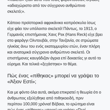
«αδιαχώριστο από τον σύγχρονο ανθρώπινο
σκελετό;».
Κάποιο προϊστορικό αφρικάνικο κοπρόσκυλο ίσως
είχε φάει τον υπόλοιπο σκελετό! Πάντως, το 1913, ο
Γερμανός επιστήμονας Χανς Ρεκ (Hans Reck) είχε βρει
στο φαράγγι Ολντουβάι, στην Τανζανία, σε στρώματα
ηλικίας άνω του ενός εκατομμυρίου ετών, έναν πλήρη
και ανατομικά σύγχρονο ανθρώπινο σκελετό. Οι
επιστήμονες καυγάδιζαν άγρια επί δεκαετίες γι αυτό το
εύρημα. Και τελικά «ξεχάστηκε» το θέμα.
Πώς ένας «πίθηκας» μπορεί να γράψει το
«Άξιον Εστί»;
Και με φόντο όλα αυτά, ακόμα επικρατεί η θεωρία ότι ο
άνθρωπος εξελίχθηκε από πιθηκοειδή, πριν
περίπου 100,000 χρόνια! Βέβαια, το ερώτημα είναι
πώς ένας «πίθηκας» μπορεί να γράψει «Περί