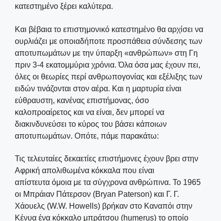
κατεστημένο ξέρει καλύτερα.
Και βέβαια το επιστημονικό κατεστημένο θα αρχίσει να
ουρλιάζει με οποιαδήποτε προσπάθεια σύνδεσης των
αποτυπωμάτων με την ύπαρξη «ανθρώπων» στη Γη
πριν 3-4 εκατομμύρια χρόνια. Όλα όσα μας έχουν πει,
όλες οι θεωρίες περί ανθρωπογονίας και εξέλιξης των
ειδών τινάζονται στον αέρα. Και η μαρτυρία είναι
εύθραυστη, κανένας επιστήμονας, όσο
καλοπροαίρετος και να είναι, δεν μπορεί να
διακινδυνεύσει το κύρος του βάσει κάποιων
αποτυπωμάτων. Οπότε, πάμε παρακάτω:
Τις τελευταίες δεκαετίες επιστήμονες έχουν βρει στην
Αφρική απολιθωμένα κόκκαλα που είναι
απίστευτα όμοια με τα σύγχρονα ανθρώπινα. Το 1965
οι Μπράιαν Πάτερσον (Bryan Paterson) και Γ. Γ.
Χάουελς (W.W. Howells) βρήκαν στο Καναπόι στην
Κένυα ένα κόκκαλο μπράτσου (humerus) το οποίο